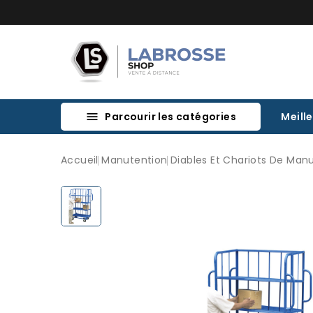
Parcourir les catégories
Meill

Accueil
Manutention
Diables Et Chariots De Man