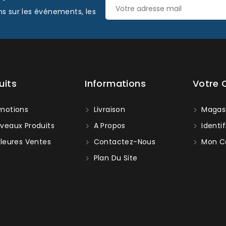
ns sur les événements, les
uits
Informations
Votre
motions
Livraison
Magas
veaux Produits
A Propos
Identif
leures Ventes
Contactez-Nous
Mon C
Plan Du Site