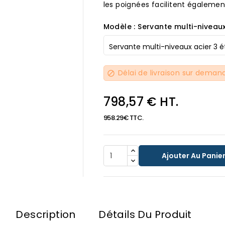
les poignées facilitent égalemen
Modèle : Servante multi-niveau
Délai de livraison sur deman
block

798,57 € HT.
958.29€ TTC.
Ajouter Au Panie
Description
Détails Du Produit