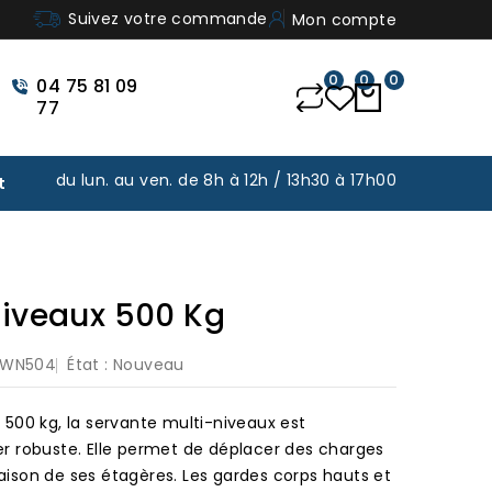
Suivez votre commande
Mon compte
0
0
0
04 75 81 09
77
du lun. au ven. de 8h à 12h / 13h30 à 17h00
t
g
Niveaux 500 Kg
WN504
État :
Nouveau
500 kg, la servante multi-niveaux est
 robuste. Elle permet de déplacer des charges
naison de ses étagères. Les gardes corps hauts et