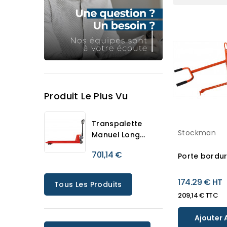
Produit Le Plus Vu
Transpalette
Stockman
Manuel Long...
701,14 €
Porte bordu
174.29 € HT
Tous Les Produits
209,14 € TTC
Ajouter 