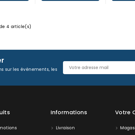
de 4 article(s)
er
ns sur les événements, les
uits
Informations
Votre
motions
Livraison
Magas