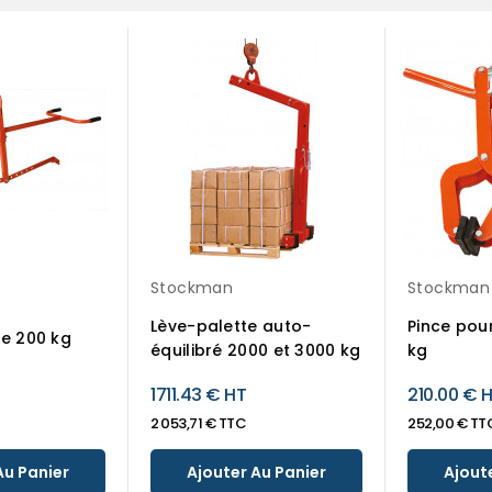
Stockman
Stockman
Lève-palette auto-
Pince pou
re 200 kg
équilibré 2000 et 3000 kg
kg
1711.43 € HT
210.00 € 
2 053,71 € TTC
252,00 € TT
Au Panier
Ajouter Au Panier
Ajout