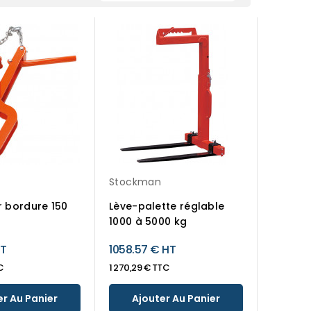
Stockman
r bordure 150
Lève-palette réglable
1000 à 5000 kg
HT
1058.57 € HT
C
1 270,29 € TTC
er Au Panier
Ajouter Au Panier