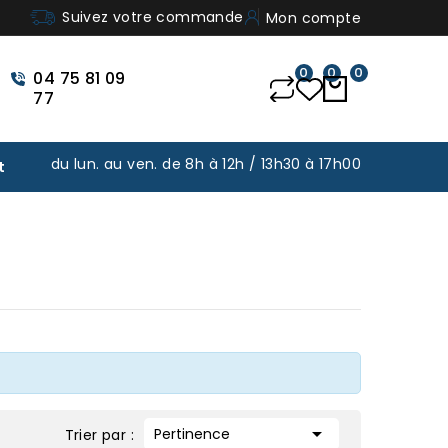
Suivez votre commande
Mon compte
0
0
0
04 75 81 09
77
du lun. au ven. de 8h à 12h / 13h30 à 17h00
t

Pertinence
Trier par :