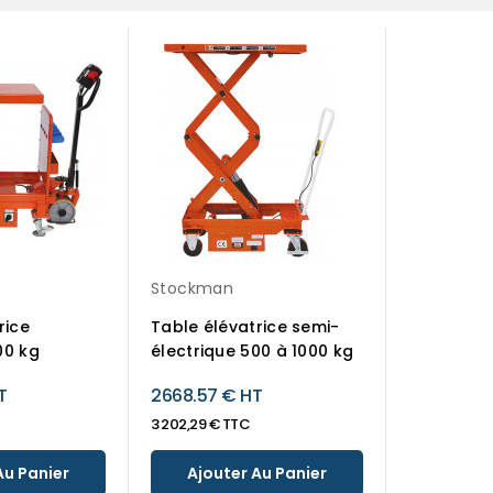
Stockman
rice
Table élévatrice semi-
00 kg
électrique 500 à 1000 kg
T
2668.57 € HT
3 202,29 € TTC
Au Panier
Ajouter Au Panier