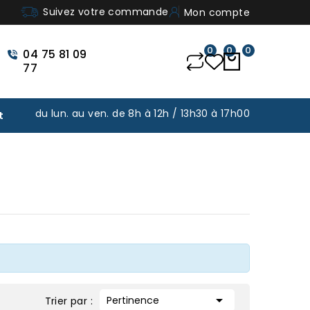
Suivez votre commande
Mon compte
0
0
0
04 75 81 09
77
du lun. au ven. de 8h à 12h / 13h30 à 17h00
t

Pertinence
Trier par :