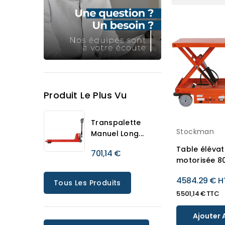
Produit Le Plus Vu
Transpalette
Stockman
Manuel Long...
Table élévat
701,14 €
motorisée 8
4584.29 € H
Tous Les Produits
5 501,14 € TTC
Ajouter 