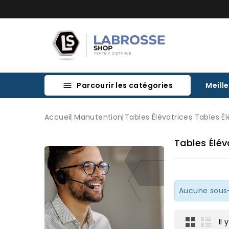
Parcourir les catégories
Meill

Accueil
Manutention
Tables Élévatrices
Tables Él
Tables Élév
Aucune sous-
Il 