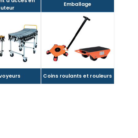
t d'accès en
Emballage
uteur
voyeurs
Coins roulants et rouleurs