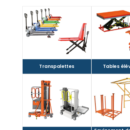
Transpalettes
Tables élé