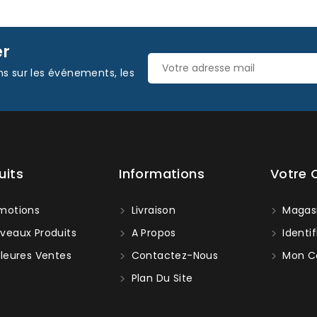
er
ns sur les événements, les
uits
Informations
Votre
motions
Livraison
Magas
veaux Produits
A Propos
Identif
leures Ventes
Contactez-Nous
Mon C
Plan Du Site