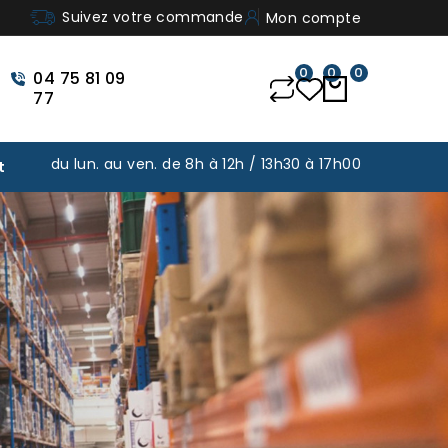
Suivez votre commande
Mon compte
0
0
0
04 75 81 09
77
du lun. au ven. de 8h à 12h / 13h30 à 17h00
t