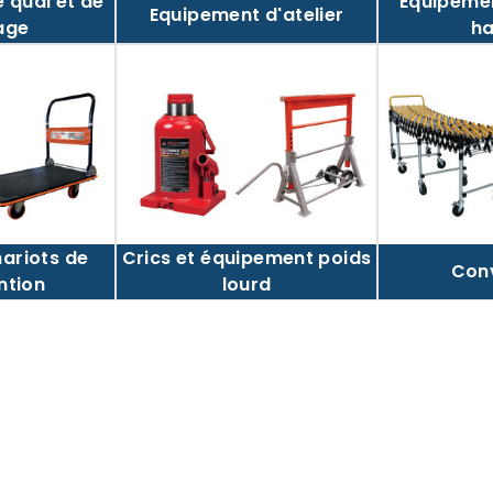
 quai et de
Equipemen
Equipement d'atelier
age
ha
hariots de
Crics et équipement poids
Con
ntion
lourd