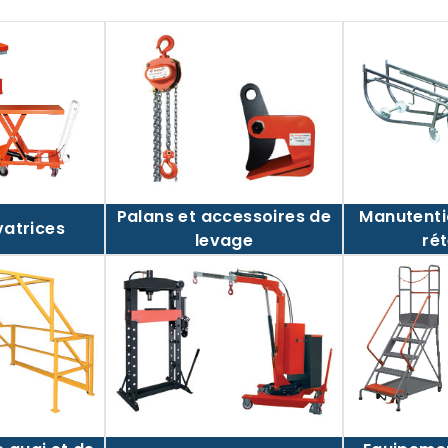
Palans et accessoires de
Manutenti
vatrices
levage
ré