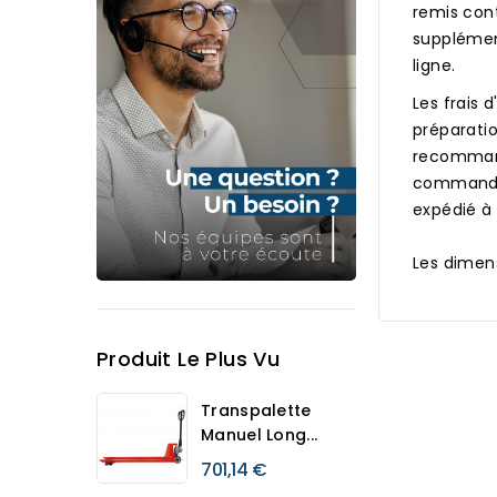
remis cont
supplément
ligne.
Les frais 
préparatio
recommand
commandes 
expédié à 
Les dimens
Produit Le Plus Vu
Transpalette
Manuel Long...
701,14 €