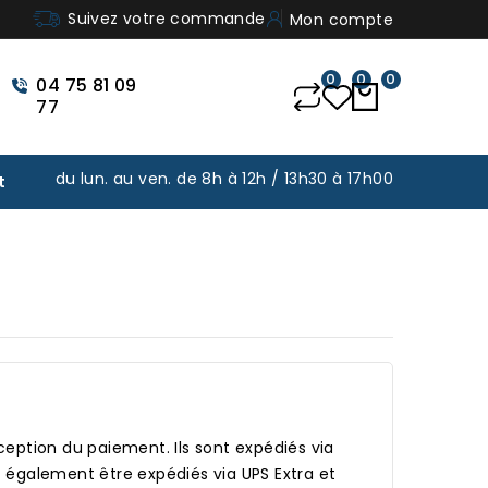
Suivez votre commande
Mon compte
0
0
0
04 75 81 09
77
du lun. au ven. de 8h à 12h / 13h30 à 17h00
t
ception du paiement. Ils sont expédiés via
t également être expédiés via UPS Extra et