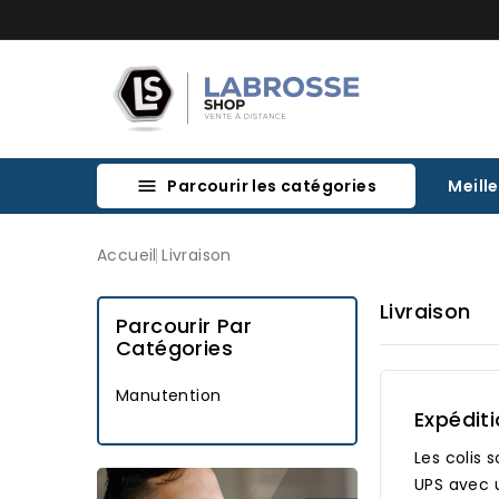
Parcourir les catégories
Meill

Accueil
Livraison
Livraison
Parcourir Par
Catégories
Manutention
Expéditi
Les colis 
UPS avec u