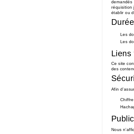
demandés ;
réquisition
établir ou
Durée
Les do
Les do
Liens 
Ce site con
des contenu
Sécur
Afin d’assu
Chiffr
Hachag
Public
Nous n’affi