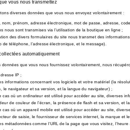
ue vous nous transmettez
ctons diverses données que vous nous envoyez volontairement :
té, nom, prénom, adresse électronique, mot de passe, adresse, code
 nous sont transmises via l’utilisation de la boutique en ligne ;
isation des divers formulaires du site nous transmet des information
 de téléphone, l’adresse électronique, et le message).
ollectées automatiquement
s données que vous nous fournissez volontairement, nous récupér
adresse IP ;
s informations concernant vos logiciels et votre matériel (la résolut
, le navigateur et sa version, et la langue du navigateur) ;
e cas où un ordinateur est utilisé pour accéder au site, diverses in
deur de couleur de l’écran, la présence de flash et sa version, et l
e cas où un appareil mobile est utilisé pour accéder au site, diver
ecteur de saisie, le fournisseur de services internet, la marque et 
es métadonnées comme l’URL de la page que vous visitez, l’heure à