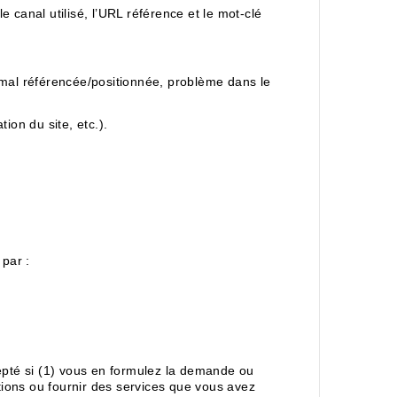
e canal utilisé, l’URL référence et le mot-clé
e mal référencée/positionnée, problème dans le
ion du site, etc.).
par :
epté si (1) vous en formulez la demande ou
actions ou fournir des services que vous avez