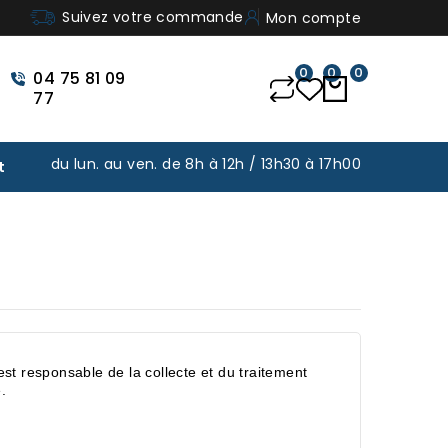
Suivez votre commande
Mon compte
0
0
0
04 75 81 09
77
du lun. au ven. de 8h à 12h / 13h30 à 17h00
t
t responsable de la collecte et du traitement
.