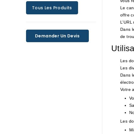
vous r
Tous Les Produits
Le cana
offre c
L’URL 
Dans l
Demander Un Devis
de trou
Utilis
Les do
Les di
Dans l
électro
Votre 
Vo
Sa
No
Les do
Mi