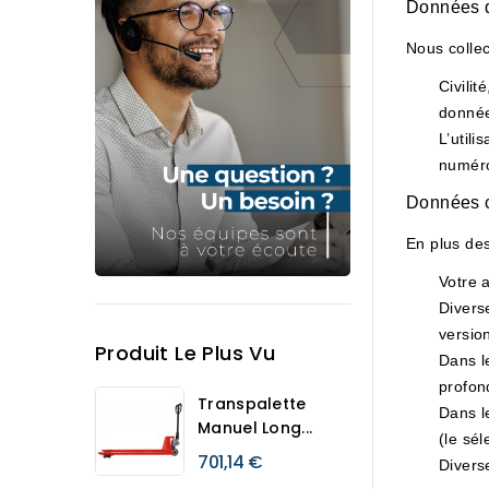
Données q
Nous colle
Civili
données
L’util
numéro
Données c
En plus de
Votre 
Diverse
version
Produit Le Plus Vu
Dans l
profon
Transpalette
Dans l
Manuel Long...
(le sél
701,14 €
Divers