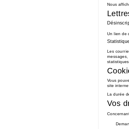
Nous affich
Lettre
Désinscri
Un lien de 
Statistiqu
Les courri
messages, l
statistiques
Cooki
Vous pouve
site interne
La durée d
Vos dr
Concernant
Demand