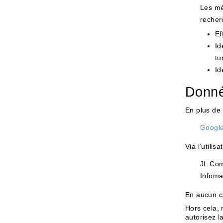
Les mét
recher
Ef
Id
tu
Id
Donné
En plus de
Googl
Via l’utili
JL Co
Infoma
En aucun c
Hors cela,
autorisez l