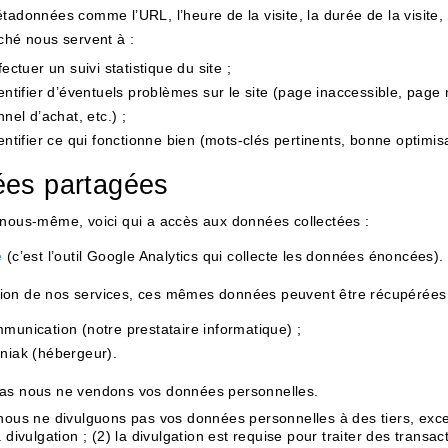
adonnées comme l’URL, l’heure de la visite, la durée de la visite, l
ché nous servent à :
fectuer un suivi statistique du site ;
entifier d’éventuels problèmes sur le site (page inaccessible, pag
nnel d’achat, etc.) ;
entifier ce qui fonctionne bien (mots-clés pertinents, bonne optimisat
es partagées
 nous-même, voici qui a accès aux données collectées :
e
(c’est l’outil Google Analytics qui collecte les données énoncées).
sation de nos services, ces mêmes données peuvent être récupérées 
mmunication
(notre prestataire informatique) ;
niak (hébergeur).
as nous ne vendons vos données personnelles.
 nous ne divulguons pas vos données personnelles à des tiers, exc
a divulgation ; (2) la divulgation est requise pour traiter des trans