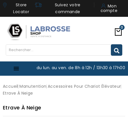
Store
Suivez votre
Mon
compte
Locator
commande
0
du lun. au ven. de 8h à 12h / 13h30 à 17h00

Accueil
Manutention
Accessoires Pour Chariot Élévateur
Etrave À Neige
Etrave À Neige