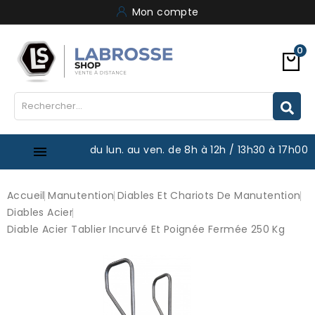
Mon compte
0
du lun. au ven. de 8h à 12h / 13h30 à 17h00

Accueil
Manutention
Diables Et Chariots De Manutention
Diables Acier
Diable Acier Tablier Incurvé Et Poignée Fermée 250 Kg