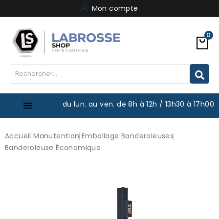
Mon compte
0
du lun. au ven. de 8h à 12h / 13h30 à 17h00

Accueil
Manutention
Emballage
Banderoleuses
Banderoleuse Économique