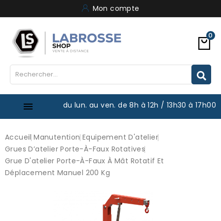
Mon compte
0
du lun. au ven. de 8h à 12h / 13h30 à 17h00

Accueil
Manutention
Equipement D'atelier
Grues D’atelier Porte-À-Faux Rotatives
Grue D'atelier Porte-À-Faux À Mât Rotatif Et
Déplacement Manuel 200 Kg