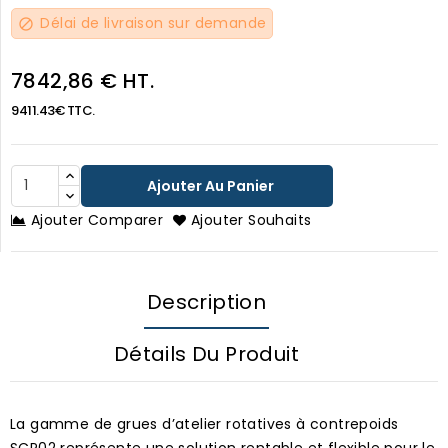
Délai de livraison sur demande
block
7842,86 € HT.
9411.43€ TTC.
Ajouter Au Panier
Ajouter Comparer
Ajouter Souhaits
Description
Détails Du Produit
La gamme de grues d’atelier rotatives à contrepoids
SCP02 représente une solution rentable et flexible pour le