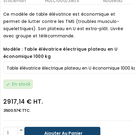
Stockman
HULC1000/380V
Nouveau
Ce modèle de table élévatrice est économique et
permet de lutter contre les TMS (troubles musculo-
squelettiques). Son plateau en U est extra-plât. Livrée
avec groupe et télécommande.
Modèle : Table élévatrice électrique plateau en U
économique 1000 kg
En stock
check
2917,14 € HT.
3500.57€ TTC.
Ajouter Au Panier