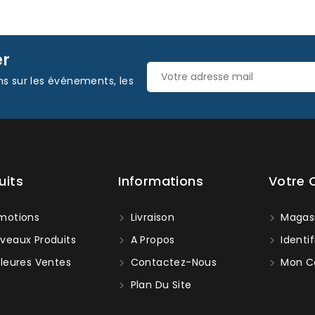
er
ns sur les événements, les
uits
Informations
Votre
motions
Livraison
Magas
veaux Produits
A Propos
Identif
leures Ventes
Contactez-Nous
Mon C
Plan Du Site