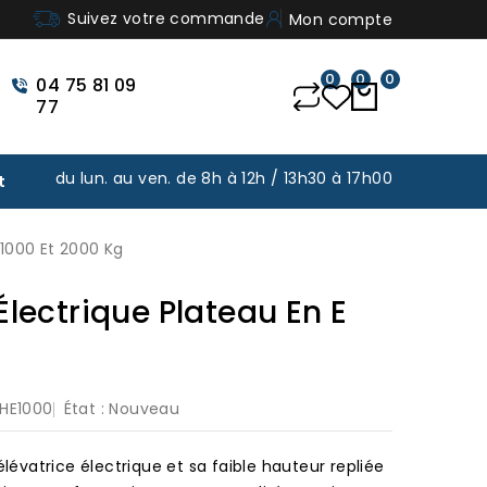
Suivez votre commande
Mon compte
0
0
0
04 75 81 09
77
du lun. au ven. de 8h à 12h / 13h30 à 17h00
t
 1000 Et 2000 Kg
Électrique Plateau En E
HE1000
État :
Nouveau
élévatrice électrique et sa faible hauteur repliée