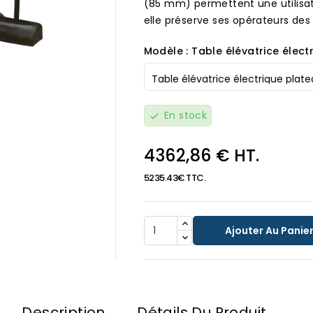
(85 mm) permettent une utilisat
elle préserve ses opérateurs de
Modèle : Table élévatrice élect
En stock
check

4362,86 € HT.
5235.43€ TTC.
Ajouter Au Panie
Description
Détails Du Produit