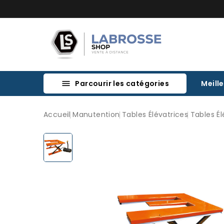
Parcourir les catégories
Meill

Accueil
Manutention
Tables Élévatrices
Tables Él