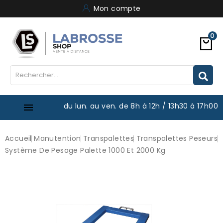
Mon compte
0
du lun. au ven. de 8h à 12h / 13h30 à 17h00

Accueil
Manutention
Transpalettes
Transpalettes Peseurs
Système De Pesage Palette 1000 Et 2000 Kg