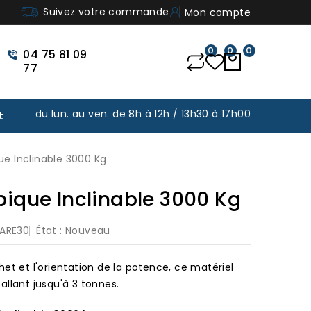
Suivez votre commande
Mon compte
0
0
0
04 75 81 09
77
du lun. au ven. de 8h à 12h / 13h30 à 17h00
t
e Inclinable 3000 Kg
ique Inclinable 3000 Kg
ARE30
État :
Nouveau
et et l'orientation de la potence, ce matériel
llant jusqu'à 3 tonnes.