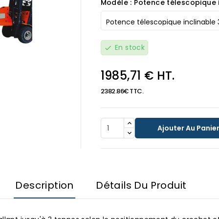
Modèle : Potence télescopique 
En stock
check
1985,71 € HT.
2382.86€ TTC.

Ajouter Au Panie
Description
Détails Du Produit