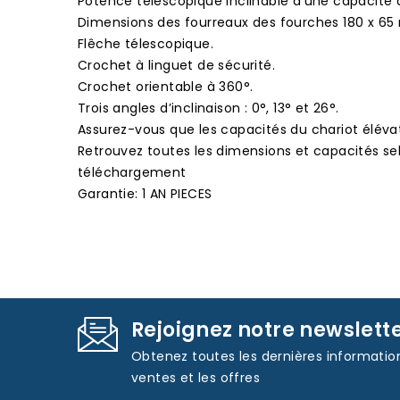
Potence télescopique inclinable d'une capacité a
Dimensions des fourreaux des fourches 180 x 6
Flêche télescopique.
Crochet à linguet de sécurité.
Crochet orientable à 360°.
Trois angles d’inclinaison : 0°, 13° et 26°.
Assurez-vous que les capacités du chariot éléva
Retrouvez toutes les dimensions et capacités se
téléchargement
Garantie: 1 AN PIECES
Rejoignez notre newslett
Obtenez toutes les dernières informatio
ventes et les offres