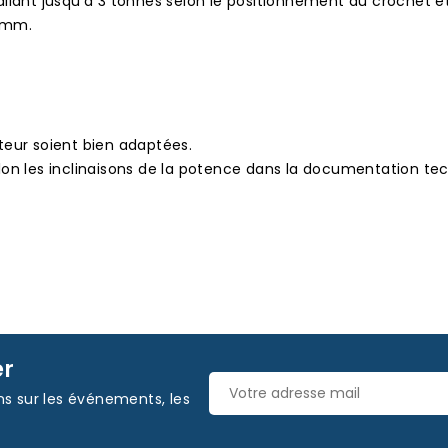
llant jusqu'à 3 tonnes selon le positionnement du crochet et 
5 mm.
teur soient bien adaptées.
lon les inclinaisons de la potence dans la documentation tec
er
ns sur les événements, les