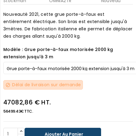
Stockman
OMNIA2TR
Nouveau
Nouveauté 2021, cette grue porte-à-faux est
entièrement électrique. Son bras est extensible jusqu'à
3mètres. De fabrication italienne elle permet de déplacer
des charges allant suqu'à 2000 kg.
Modèle : Grue porte-à-faux motorisée 2000 kg
extension jusqu'à 3 m
Délai de livraison sur demande
block
47082,86 € HT.
56499.43€ TTC.
Ajouter Au Panier