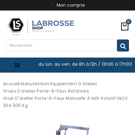
Mon compte
0
du lun. au ven. de 8h à 12h / 13h30 à 17h00

Accueil
Manutention
Equipement D'atelier
Grues D’atelier Porte-À-Faux Rotatives
Grue D'atelier Porte-À-Faux Manuelle À Mât Rotatif INOX
304 500 Kg